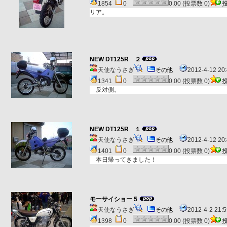
1854
0
0.00 (投票数 0)
リア。
NEW DT125R ２
天使なうさぎ
その他
2012-4-12 2
1341
0
0.00 (投票数 0)
反対側。
NEW DT125R １
天使なうさぎ
その他
2012-4-12 2
1401
0
0.00 (投票数 0)
本日帰ってきました！
モーサイショー５
天使なうさぎ
その他
2012-4-2 21
1398
0
0.00 (投票数 0)