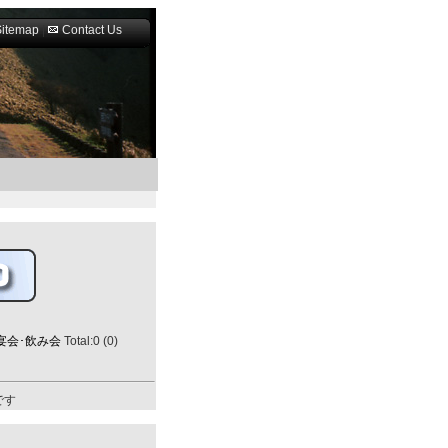
Sitemap
|
Contact Us
宴会･飲み会
Total:0 (0)
です