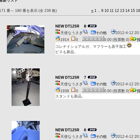
最新リスト
171 番～ 180 番を表示 (全 238 枚)
«
1
...
9
10
11
12
13
14
15
1
NEW DT125R ８
天使なうさぎ
その他
2012-4-12 2
1914
0
0.00 (投票数 0)
コレナイショアルガ、マフラーも若干加工
ビスも新品。
NEW DT125R ７
天使なうさぎ
その他
2012-4-12 2
1938
0
0.00 (投票数 0)
スタンドも新品。
NEW DT125R ６
天使なうさぎ
その他
2012-4-12 2