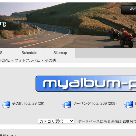
org
S
Schedule
Sitemap
HOME
-
フォトアルバム
-
その他
その他
Total:29 (29)
ツーリング
Total:209 (209)
データベースにある画像は
238
枚