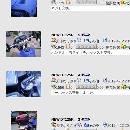
1779
0
0.00 (投票数 0)
ネジも交換。
NEW DT125R ５
天使なうさぎ
その他
2012-4-12 2
1943
0
0.00 (投票数 0)
ハンドル・右スイッチボックスも交換。
NEW DT125R ４
天使なうさぎ
その他
2012-4-12 2
1556
0
0.00 (投票数 0)
キーボックス交換しました。
NEW DT125R ３
天使なうさぎ
その他
2012-4-12 2