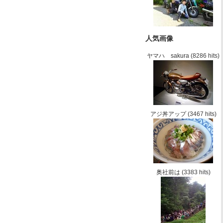
人気画像
ヤマハ sakura
(8286 hits)
アジ丼アップ
(3467 hits)
奥社前は
(3383 hits)