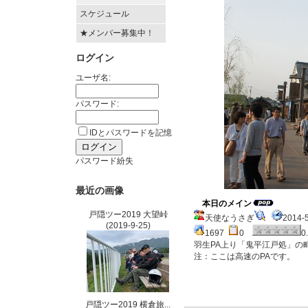
スケジュール
★メンバー募集中！
ログイン
ユーザ名:
パスワード:
IDとパスワードを記憶
パスワード紛失
最近の画像
本日のメイン
戸隠ツー2019 大望峠
天使なうさぎ
2014-
(2019-9-25)
1697
0
0
羽生PA上り「鬼平江戸処」の
注：ここは高速のPAです。
戸隠ツー2019 横倉旅...