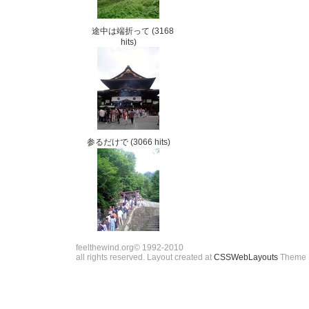
途中は端折って
(3168
hits)
参るだけで
(3066 hits)
feelthewind.org© 1992-2010
all rights reserved. Layout created at
CSSWebLayouts
Theme 