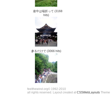
途中は端折って
(3168
hits)
参るだけで
(3066 hits)
feelthewind.org© 1992-2010
all rights reserved. Layout created at
CSSWebLayouts
Theme 