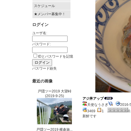
スケジュール
★メンバー募集中！
ログイン
ユーザ名:
パスワード:
IDとパスワードを記憶
パスワード紛失
最近の画像
戸隠ツー2019 大望峠
(2019-9-25)
アジ丼アップ
天使なうさぎ
2016-
3469
1
0
新鮮です
戸隠ツー2019 横倉旅...