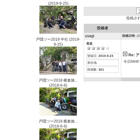
(2019-9-25)
投稿さ
投稿者
usagi
投稿日時:
20
戸隠ツー2019 中社
(2019-
長老
9-25)
Re: 
登録日:
2010-5-23
今日NH
居住地:
投稿数:
301
戸隠ツー2018 横倉旅...
(2018-6-8)
戸隠ツー2018 横倉旅...
(2018-6-8)