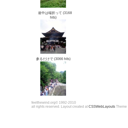
途中は端折って
(3168
hits)
参るだけで
(3066 hits)
feelthewind.org© 1992-2010
all rights reserved. Layout created at
CSSWebLayouts
Theme 