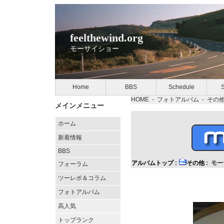
feelthewind.org
モーサイショー
Home
BBS
Schedule
S
HOME
-
フォトアルバム
-
その
メインメニュー
ホーム
新着情報
BBS
アルバムトップ
:
その他
: モ
フォーラム
ツーレポ＆コラム
フォトアルバム
高人気
トップランク