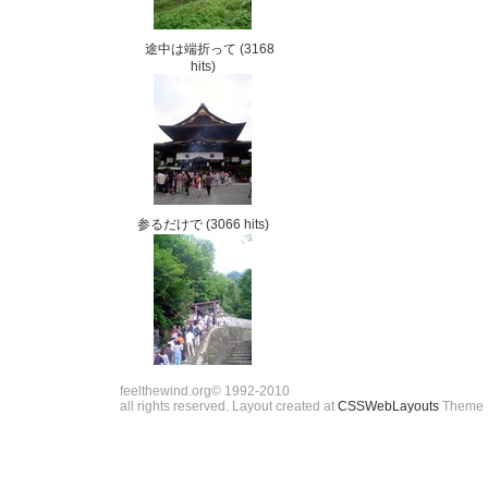
途中は端折って
(3168
hits)
参るだけで
(3066 hits)
feelthewind.org© 1992-2010
all rights reserved. Layout created at
CSSWebLayouts
Theme 