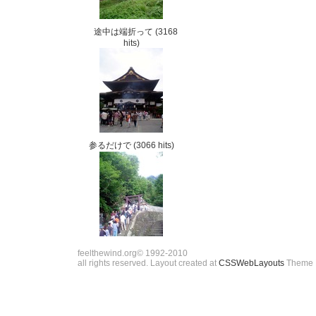
途中は端折って
(3168
hits)
参るだけで
(3066 hits)
feelthewind.org© 1992-2010
all rights reserved. Layout created at
CSSWebLayouts
Theme 