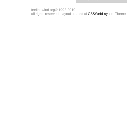
feelthewind.org© 1992-2010
all rights reserved. Layout created at
CSSWebLayouts
Theme 