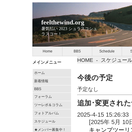
feelthewind.org
暑気払い 2023 シュラスコシュ
ラスコー！
Home
BBS
Schedule
S
HOME
-
スケジュー
メインメニュー
ホーム
今後の予定
新着情報
予定なし
BBS
フォーラム
追加･変更された
ツーレポ＆コラム
フォトアルバム
2025-4-15 15:26:33
[2025年 5月 10
スケジュール
キャンプツーリ
★メンバー募集中！