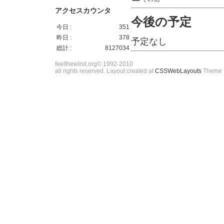
アクセスカウンタ
今後の予定
今日 :
351
昨日 :
378
予定なし
総計 :
8127034
feelthewind.org© 1992-2010
all rights reserved. Layout created at
CSSWebLayouts
Theme 