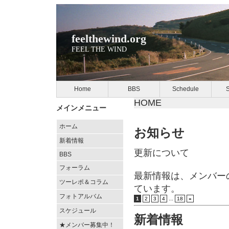
feelthewind.org
FEEL THE WIND
Home
BBS
Schedule
S
HOME
メインメニュー
ホーム
お知らせ
新着情報
更新について
BBS
フォーラム
最新情報は、メンバーの S
ツーレポ＆コラム
ています。
フォトアルバム
...
1
2
3
4
18
»
スケジュール
新着情報
★メンバー募集中！