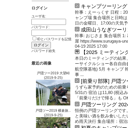
キャンプツーリング
ログイン
幹事：えーっくす 日程：202
ユーザ名:
ャンプ場 集合場所と日時は
日の金曜日、17:00の天気予
パスワード:
成田山うなぎツーリ
幹事: おじさま 集合場所 1: 幕
IDとパスワードを記憶
屋 https://www.surugaya-
04-19 2025 17:00
パスワード紛失
【2025 ミーティン
本日のミーティングの結果、今
最近の画像
ーサイクルショー各自自由参
航空隊基地) 5月 キャンプ 
戸隠ツー2019 大望峠
事 ...
(2019-9-25)
[前乗り部隊] 戸隠ツ
うずら家予約のための前乗
5/31の 宿泊 は11,80 
「前乗りだけで帰る」も OK Death！
戸隠ツーリング 202
恒例の戸隠ツーリングです
戸隠ツー2019 横倉旅...
(2019-9-25)
と美味い酒を飲み食いしたい
め雨天決行 集合場所：宿泊場所
初夏のキャンプツー