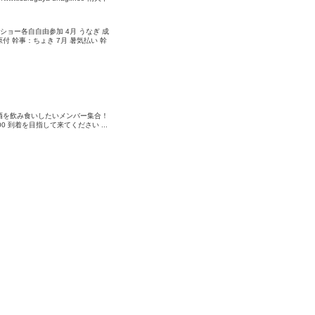
ショー各自自由参加 4月 うなぎ 成
付 幹事：ちょき 7月 暑気払い 幹
酒を飲み食いしたいメンバー集合！
0 到着を目指して来てください ...