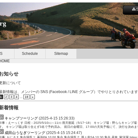
org
S
Schedule
Sitemap
HOME
お知らせ
更新について
最新情報は、メンバーの SNS (Facebook / LINE グループ）でやりとりされていま
...
1
2
3
4
18
»
新着情報
キャンプツーリング
(2025-4-15 15:26:33)
幹事：えーっくす 日程：2025/5/10㈯～11㈰ 雨天順延（5/17~18） キャンプ場：野ららキャン
す。 キャンプ場は取り合えず3名で予約済み。 前日の金曜日、17:00の天気予報にて、決行を決めます。 
成田山うなぎツーリング
(2025-4-15 15:24:47)
幹事: おじさま 集合場所 1: 幕張PA 10:00 集合 集合場所 2: 酒々井SA 10:30 集合 昼食: 駿河屋 https://ww