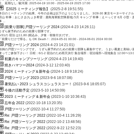
止、延期なし: 駿河屋: 2025-04-19 10:00 - 2025-04-19 2025 17:00
【2025 ミーティング報告】
(2025-2-8 19:51:55)
本日のミーティングの結果、今年の企画は以下のようになりました。 3/28-30 東京モーターサイクル
田山 幹事：おじさま(ちょき希望：鹿島海軍航空隊基地) 5月 キャンプ 幹事：えーっくす 6月 小型・原
事 ...
[前乗り部隊] 戸隠ツーリング 2024
(2024-4-23 14:26:11)
うずら家予約のための前乗り部隊です。
5/31の 宿泊 は11,80 (税込み、夕食・朝食付き)です。
「前乗りだけで帰る」も OK Death！: 2024-05-31 00:00 - 2024-06-01 2024 00:00
戸隠ツーリング 2024
(2024-4-23 14:21:01)
恒例の戸隠ツーリングです。 うずら家予約のための前乗り部隊も募集中です。 うまい蕎麦と美味い
奮ってご参加下さい！ 日程：6/1-2 宿泊のため雨天決行 集合場所：宿泊場所へ現地集合 12:00〜13:0
初夏のキャンプツーリング
(2024-4-23 14:19:40)
焼きハマツー2024
(2024-3-12 12:03:40)
2024 ミーティング＆新年会
(2024-1-18 9:18:24)
戸隠ツーリング 2023
(2023-9-6 18:07:08)
暑気払い 2023 シュラスコシュラスコー！
(2023-9-6 18:05:07)
今後の活動予定
(2023-5-10 14:50:09)
2023 ミーティング & 新年会
(2023-1-10 10:36:43)
忘年会 2022
(2022-10-18 13:20:35)
戸隠ツーリング
(2022-10-4 11:27:50)
Re: 戸隠ツーリング 2022
(2022-10-4 11:26:29)
Re: 戸隠ツーリング 2022
(2022-10-2 13:48:56)
Re: 戸隠ツーリング 2022
(2022-9-22 12:52:23)