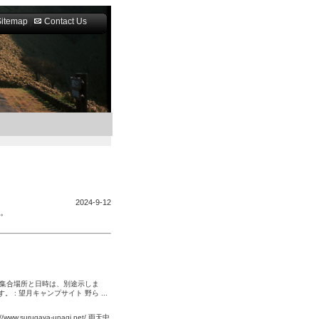
Sitemap
|
Contact Us
2024-9-12
す。
プ場 集合場所と日時は、別途示しま
: 望月キャンプサイト 野ら ...
w.surugaya-unagi.net/ 雨天中