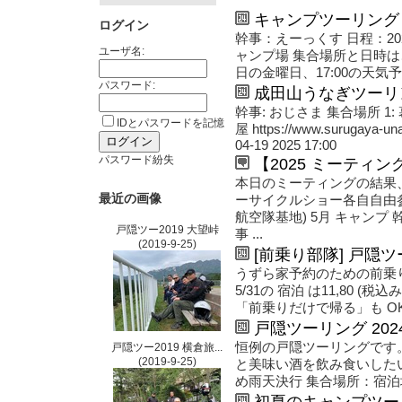
キャンプツーリング
ログイン
幹事：えーっくす 日程：202
ユーザ名:
ャンプ場 集合場所と日時は
日の金曜日、17:00の天気予
パスワード:
成田山うなぎツーリ
幹事: おじさま 集合場所 1: 幕
IDとパスワードを記憶
屋 https://www.surugaya-
04-19 2025 17:00
パスワード紛失
【2025 ミーティン
本日のミーティングの結果、今
最近の画像
ーサイクルショー各自自由参
航空隊基地) 5月 キャンプ 
戸隠ツー2019 大望峠
事 ...
(2019-9-25)
[前乗り部隊] 戸隠ツ
うずら家予約のための前乗
5/31の 宿泊 は11,80 
「前乗りだけで帰る」も OK Death！
戸隠ツーリング 202
恒例の戸隠ツーリングです
戸隠ツー2019 横倉旅...
(2019-9-25)
と美味い酒を飲み食いしたい
め雨天決行 集合場所：宿泊場所
初夏のキャンプツー