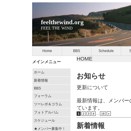
feelthewind.org
FEEL THE WIND
Home
BBS
Schedule
S
HOME
メインメニュー
ホーム
お知らせ
新着情報
更新について
BBS
フォーラム
最新情報は、メンバーの S
ツーレポ＆コラム
ています。
フォトアルバム
...
1
2
3
4
18
»
スケジュール
新着情報
★メンバー募集中！