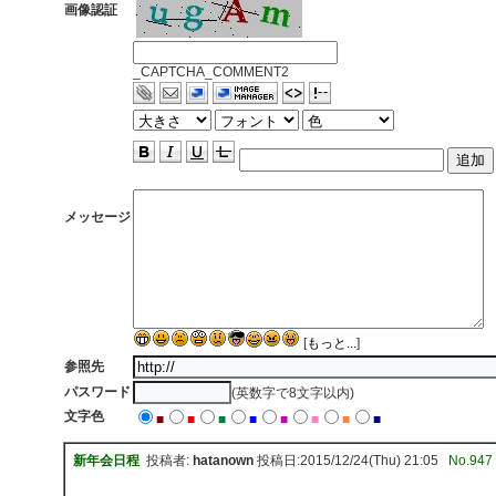
画像認証
_CAPTCHA_COMMENT2
メッセージ
[
もっと...
]
参照先
パスワード
(英数字で8文字以内)
文字色
■
■
■
■
■
■
■
■
新年会日程
投稿者:
hatanown
投稿日:2015/12/24(Thu) 21:05
No.947