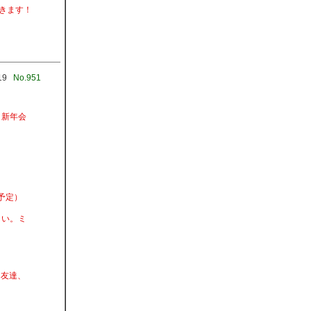
だきます！
19
No.951
、新年会
予定）
さい。ミ
 友達、