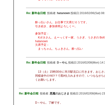
Re: 新年会日程
投稿者:
hatanown
投稿日:2016/02/06(Sat) 08
酔っ払いさん、お仕事で欠席だそうです。
引き続き、参加表明よろしくー。
参加予定：
Kボタさん、えーっくす一家、うさぎ、うさぎの Bolt
hatanown
欠席予定：
まっちゃん、ちょきさん、酔っ払い
Re: 新年会日程
投稿者:
D～やん
投稿日:2016/02/08(Mon) 14:
13（土）15時30分に市川駅北口に行きます。おじさ
同様途中のﾏﾙｴﾂ？で黒ﾎ仕入れますので、いつもながら
くお願いします。
Re: 新年会日程
投稿者:
悪魔のおじさま
投稿日:2016/02/08(Mon) 2
D～やん、了解です。