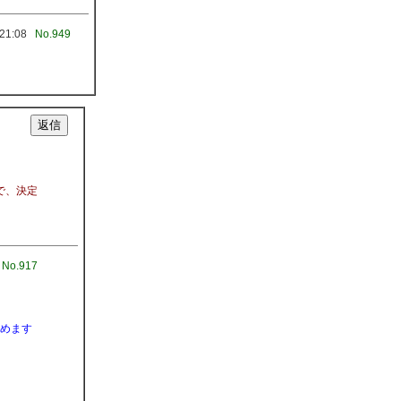
21:08
No.949
で、決定
No.917
決めます