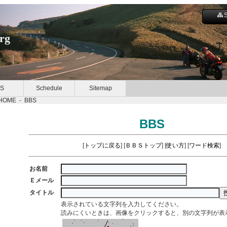
org
S
Schedule
Sitemap
HOME
-
BBS
BBS
[
トップに戻る
] [
ＢＢＳトップ
] [
使い方
] [
ワード検索
]
お名前
Ｅメール
タイトル
表示されている文字列を入力してください。
読みにくいときは、画像をクリックすると、別の文字列が表