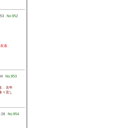
:53
No.952
 友達、
34
No.953
ま、去年
多々宜し
3:28
No.954