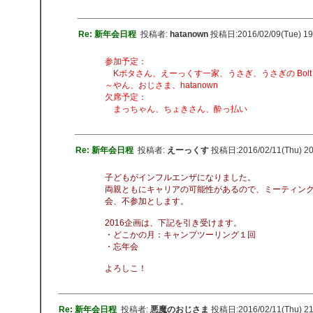
Re: 新年会日程
投稿者:
hatanown
投稿日:2016/02/09(Tue) 19
参加予定：
Kボタさん、えーっくす一家、うさぎ、うさぎの Bolt
～やん、おじさま、hatanown
欠席予定：
まっちゃん、ちょきさん、酔っ払い
Re: 新年会日程
投稿者:
えーっくす
投稿日:2016/02/11(Thu) 2
子どもがインフルエンザになりました。
両親ともにキャリアの可能性があるので、ミーティン
会、不参加とします。
2016企画は、下記を引き受けます。
・どこかの月：キャンプツーリング１回
・忘年会
よろしこ！
Re: 新年会日程
投稿者:
悪魔のおじさま
投稿日:2016/02/11(Thu) 2