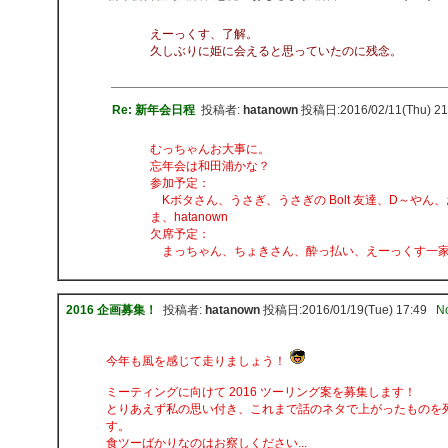
えーっくす、了解。
久しぶりに姫に会えると思っていたのに残念。
Re: 新年会日程
投稿者:
hatanown
投稿日:2016/02/11(Thu) 21
むっちゃんお大事に。
忘年会は和田浦かな？
参加予定：
Kボタさん、うさぎ、うさぎの Bolt 友達、D～やん
ま、hatanown
欠席予定：
まっちゃん、ちょきさん、酔っ払い、えーっくす一
2016 企画募集！
投稿者:
hatanown
投稿日:2016/01/19(Tue) 17:49
N
今年も風を感じて走りましょう！
ミーティングに向けて 2016 ツーリング案を募集します！
とりあえず私の思い付き、これまで話のネタで上がったものを
す。
食ツーばかりなのはお察しください...