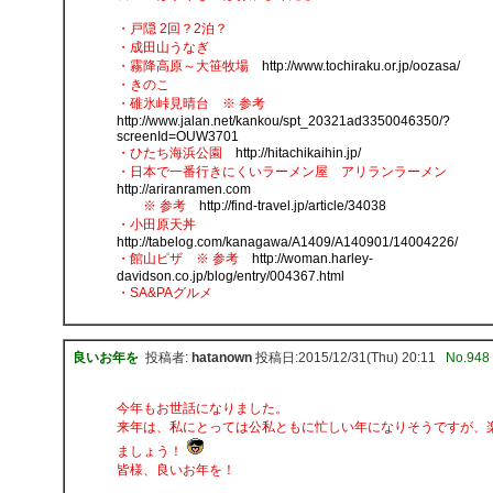
・戸隠 2回？2泊？
・成田山うなぎ
・霧降高原～大笹牧場
http://www.tochiraku.or.jp/oozasa/
・きのこ
・碓氷峠見晴台 ※ 参考
http://www.jalan.net/kankou/spt_20321ad3350046350/?
screenId=OUW3701
・ひたち海浜公園
http://hitachikaihin.jp/
・日本で一番行きにくいラーメン屋 アリランラーメン
http://ariranramen.com
※ 参考
http://find-travel.jp/article/34038
・小田原天丼
http://tabelog.com/kanagawa/A1409/A140901/14004226/
・館山ピザ ※ 参考
http://woman.harley-
davidson.co.jp/blog/entry/004367.html
・SA&PAグルメ
良いお年を
投稿者:
hatanown
投稿日:2015/12/31(Thu) 20:11
No.948
今年もお世話になりました。
来年は、私にとっては公私ともに忙しい年になりそうですが、
ましょう！
皆様、良いお年を！