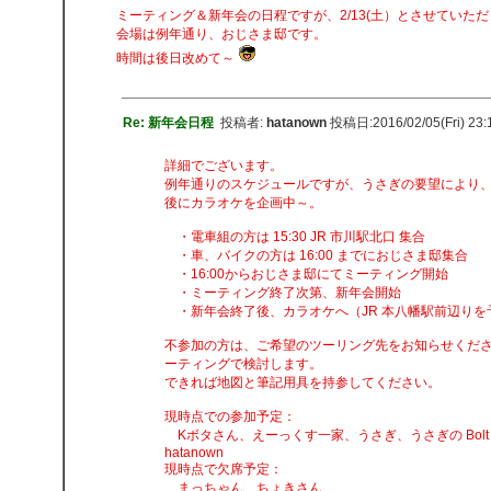
ミーティング＆新年会の日程ですが、2/13(土）とさせていた
会場は例年通り、おじさま邸です。
時間は後日改めて～
Re: 新年会日程
投稿者:
hatanown
投稿日:2016/02/05(Fri) 23:
詳細でございます。
例年通りのスケジュールですが、うさぎの要望により
後にカラオケを企画中～。
・電車組の方は 15:30 JR 市川駅北口 集合
・車、バイクの方は 16:00 までにおじさま邸集合
・16:00からおじさま邸にてミーティング開始
・ミーティング終了次第、新年会開始
・新年会終了後、カラオケへ（JR 本八幡駅前辺りを
不参加の方は、ご希望のツーリング先をお知らせくだ
ーティングで検討します。
できれば地図と筆記用具を持参してください。
現時点での参加予定：
Kボタさん、えーっくす一家、うさぎ、うさぎの Bolt
hatanown
現時点で欠席予定：
まっちゃん、ちょきさん