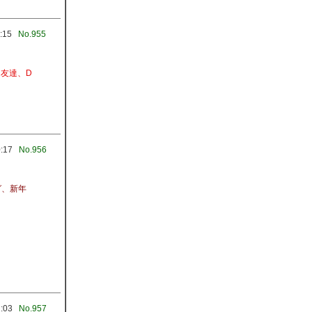
:15
No.955
 友達、D
0:17
No.956
グ、新年
1:03
No.957