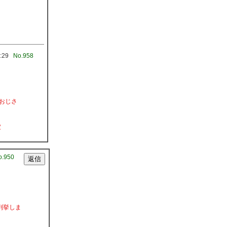
:29
No.958
、おじさ
家
o.950
列挙しま